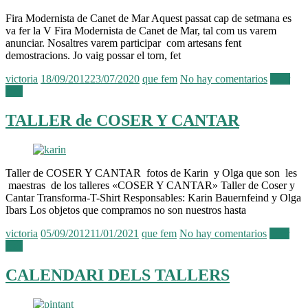
Fira Modernista de Canet de Mar Aquest passat cap de setmana es
va fer la V Fira Modernista de Canet de Mar, tal com us varem
anunciar. Nosaltres varem participar com artesans fent
demostracions. Jo vaig possar el torn, fet
victoria
18/09/2012
23/07/2020
que fem
No hay comentarios
Leer
más
TALLER de COSER Y CANTAR
Taller de COSER Y CANTAR fotos de Karin y Olga que son les
maestras de los talleres «COSER Y CANTAR» Taller de Coser y
Cantar Transforma-T-Shirt Responsables: Karin Bauernfeind y Olga
Ibars Los objetos que compramos no son nuestros hasta
victoria
05/09/2012
11/01/2021
que fem
No hay comentarios
Leer
más
CALENDARI DELS TALLERS