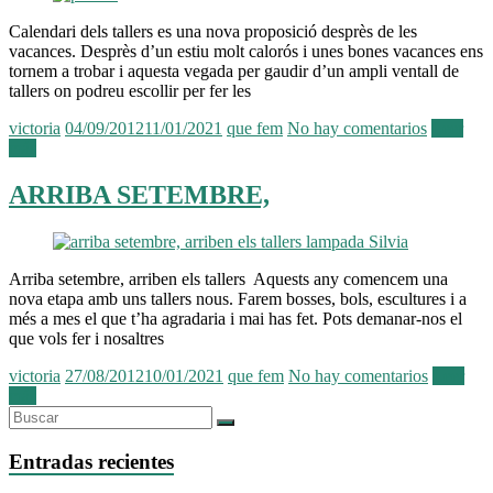
Calendari dels tallers es una nova proposició desprès de les
vacances. Desprès d’un estiu molt calorós i unes bones vacances ens
tornem a trobar i aquesta vegada per gaudir d’un ampli ventall de
tallers on podreu escollir per fer les
victoria
04/09/2012
11/01/2021
que fem
No hay comentarios
Leer
más
ARRIBA SETEMBRE,
Arriba setembre, arriben els tallers Aquests any comencem una
nova etapa amb uns tallers nous. Farem bosses, bols, escultures i a
més a mes el que t’ha agradaria i mai has fet. Pots demanar-nos el
que vols fer i nosaltres
victoria
27/08/2012
10/01/2021
que fem
No hay comentarios
Leer
más
Entradas recientes