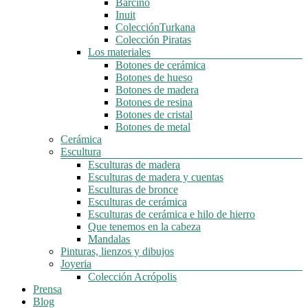
Barcino
Inuit
ColecciónTurkana
Colección Piratas
Los materiales
Botones de cerámica
Botones de hueso
Botones de madera
Botones de resina
Botones de cristal
Botones de metal
Cerámica
Escultura
Esculturas de madera
Esculturas de madera y cuentas
Esculturas de bronce
Esculturas de cerámica
Esculturas de cerámica e hilo de hierro
Que tenemos en la cabeza
Mandalas
Pinturas, lienzos y dibujos
Joyeria
Colección Acrópolis
Prensa
Blog