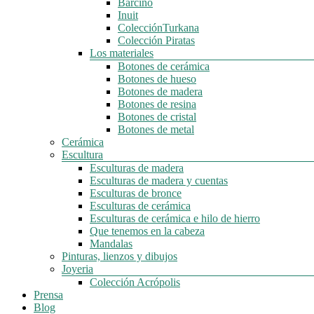
Barcino
Inuit
ColecciónTurkana
Colección Piratas
Los materiales
Botones de cerámica
Botones de hueso
Botones de madera
Botones de resina
Botones de cristal
Botones de metal
Cerámica
Escultura
Esculturas de madera
Esculturas de madera y cuentas
Esculturas de bronce
Esculturas de cerámica
Esculturas de cerámica e hilo de hierro
Que tenemos en la cabeza
Mandalas
Pinturas, lienzos y dibujos
Joyeria
Colección Acrópolis
Prensa
Blog