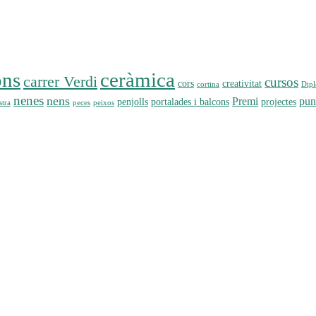
ons
ceràmica
carrer Verdi
cursos
cors
creativitat
cortina
Dip
nenes
nens
Premi
pun
penjolls
portalades i balcons
projectes
tra
peces
peixos