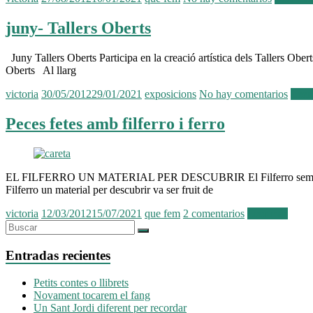
juny- Tallers Oberts
Juny Tallers Oberts Participa en la creació artística dels Tallers Obe
Oberts Al llarg
victoria
30/05/2012
29/01/2021
exposicions
No hay comentarios
Leer
Peces fetes amb filferro i ferro
EL FILFERRO UN MATERIAL PER DESCUBRIR El Filferro sempre m’agrad
Filferro un material per descubrir va ser fruit de
victoria
12/03/2012
15/07/2021
que fem
2 comentarios
Leer más
Entradas recientes
Petits contes o llibrets
Novament tocarem el fang
Un Sant Jordi diferent per recordar