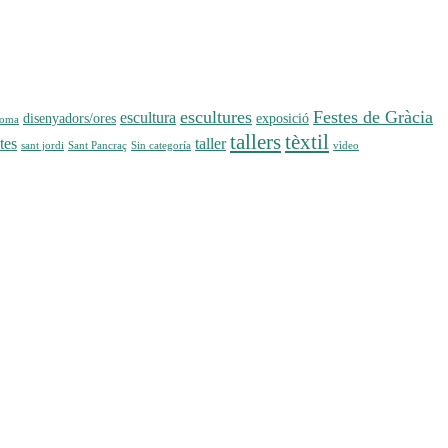
escultures
Festes de Gràcia
escultura
disenyadors/ores
exposició
loma
tallers
tèxtil
tes
taller
sant jordi
Sant Pancraç
Sin categoría
vìdeo