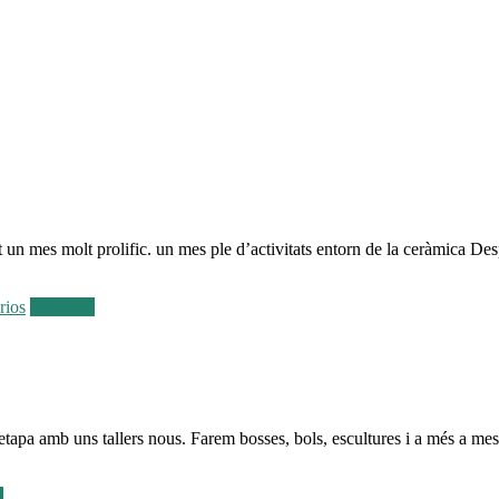
n mes molt prolific. un mes ple d’activitats entorn de la ceràmica Desp
rios
Leer más
pa amb uns tallers nous. Farem bosses, bols, escultures i a més a mes e
s