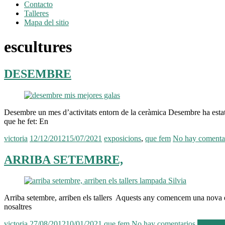
Contacto
Talleres
Mapa del sitio
escultures
DESEMBRE
Desembre un mes d’activitats entorn de la ceràmica Desembre ha estat u
que he fet: En
victoria
12/12/2012
15/07/2021
exposicions
,
que fem
No hay comenta
ARRIBA SETEMBRE,
Arriba setembre, arriben els tallers Aquests any comencem una nova eta
nosaltres
victoria
27/08/2012
10/01/2021
que fem
No hay comentarios
Leer má