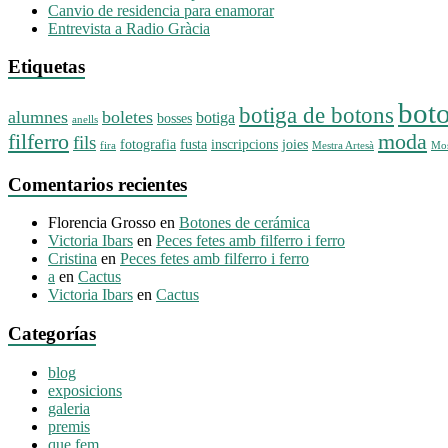
Canvio de residencia para enamorar
Entrevista a Radio Gràcia
Etiquetas
bot
botiga de botons
alumnes
boletes
botiga
bosses
anells
filferro
moda
fils
fotografia
fusta
inscripcions
joies
fira
Mestra Artesà
Mos
Comentarios recientes
Florencia Grosso
en
Botones de cerámica
Victoria Ibars
en
Peces fetes amb filferro i ferro
Cristina
en
Peces fetes amb filferro i ferro
a
en
Cactus
Victoria Ibars
en
Cactus
Categorías
blog
exposicions
galeria
premis
que fem