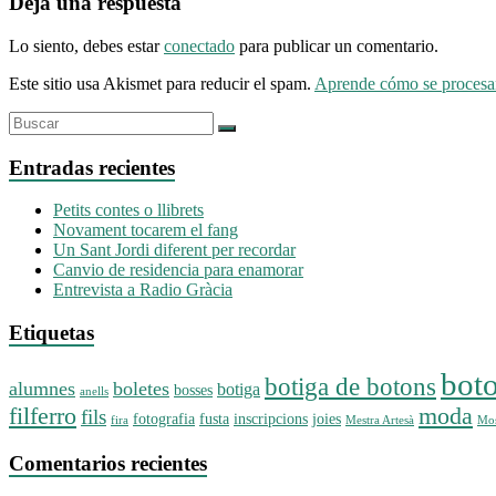
Deja una respuesta
Lo siento, debes estar
conectado
para publicar un comentario.
Este sitio usa Akismet para reducir el spam.
Aprende cómo se procesan
Entradas recientes
Petits contes o llibrets
Novament tocarem el fang
Un Sant Jordi diferent per recordar
Canvio de residencia para enamorar
Entrevista a Radio Gràcia
Etiquetas
bot
botiga de botons
alumnes
boletes
botiga
bosses
anells
filferro
moda
fils
fotografia
fusta
inscripcions
joies
fira
Mestra Artesà
Mos
Comentarios recientes