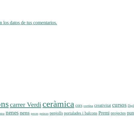
 los datos de tus comentarios.
ons
ceràmica
carrer Verdi
cursos
cors
creativitat
cortina
Dip
nenes
nens
Premi
pun
penjolls
portalades i balcons
projectes
tra
peces
peixos