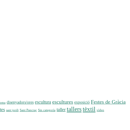
escultures
Festes de Gràcia
escultura
disenyadors/ores
exposició
loma
tallers
tèxtil
tes
taller
sant jordi
Sant Pancraç
Sin categoría
vìdeo