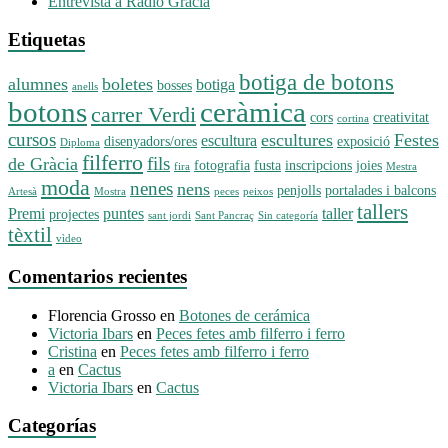
Entrevista a Radio Gràcia
Etiquetas
botiga de botons
alumnes
boletes
botiga
bosses
anells
botons
ceràmica
carrer Verdi
cors
creativitat
cortina
cursos
escultures
Festes
escultura
disenyadors/ores
exposició
Diploma
filferro
fils
de Gràcia
fotografia
fusta
inscripcions
joies
fira
Mestra
moda
nenes
nens
penjolls
portalades i balcons
Artesà
Mostra
peces
peixos
tallers
Premi
puntes
taller
projectes
sant jordi
Sant Pancraç
Sin categoría
tèxtil
vìdeo
Comentarios recientes
Florencia Grosso
en
Botones de cerámica
Victoria Ibars
en
Peces fetes amb filferro i ferro
Cristina
en
Peces fetes amb filferro i ferro
a
en
Cactus
Victoria Ibars
en
Cactus
Categorías