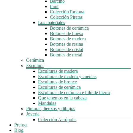
Barcino
Inuit
ColecciónTurkana
Colección Piratas
Los materiales
Botones de cerámica
Botones de hueso
Botones de madera
Botones de resina
Botones de cristal
Botones de metal
Cerámica
Escultura
Esculturas de madera
Esculturas de madera y cuentas
Esculturas de bronce
Esculturas de cerámica
Esculturas de cerámica e hilo de hierro
Que tenemos en la cabeza
Mandalas
Pinturas, lienzos y dibujos
Joyeria
Colección Acrópolis
Prensa
Blog