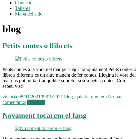
Contacto
Talleres
Mapa del sitio
blog
Petits contes o llibrets
Petits contes a la vora del mar per llegir tranquilament Petits contes o
llibrets diferents es un altre manera de fer contes. Llegir a la vora del
mar ens pot portar tranquilitat sobretot si son petits contes. Com
sabeu visc
victoria
08/01/2021
09/01/2021
blog
,
galeria
,
que fem
No hay
comentarios
Leer más
Novament tocarem el fang
Hem començat una bona tardor on novament tocarem el fang