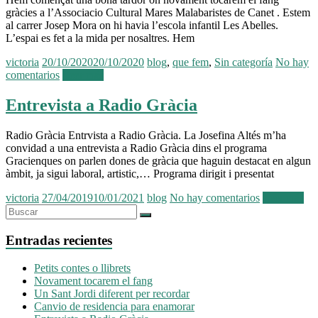
gràcies a l’Associacio Cultural Mares Malabaristes de Canet . Estem
al carrer Josep Mora on hi havia l’escola infantil Les Abelles.
L’espai es fet a la mida per nosaltres. Hem
victoria
20/10/2020
20/10/2020
blog
,
que fem
,
Sin categoría
No hay
comentarios
Leer más
Entrevista a Radio Gràcia
Radio Gràcia Entrvista a Radio Gràcia. La Josefina Altés m’ha
convidad a una entrevista a Radio Gràcia dins el programa
Gracienques on parlen dones de gràcia que haguin destacat en algun
àmbit, ja sigui laboral, artistic,… Programa dirigit i presentat
victoria
27/04/2019
10/01/2021
blog
No hay comentarios
Leer más
Entradas recientes
Petits contes o llibrets
Novament tocarem el fang
Un Sant Jordi diferent per recordar
Canvio de residencia para enamorar