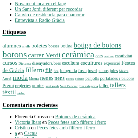
Novament tocarem el fang
Un Sant Jordi diferent per recordar
Canvio de residencia para enamorar
Entrevista a Radio Gràcia
Etiquetas
botiga de botons
alumnes
boletes
botiga
bosses
anells
botons
ceràmica
carrer Verdi
cors
creativitat
cortina
cursos
escultures
Festes
escultura
disenyadors/ores
exposició
Diploma
filferro
fils
de Gràcia
fotografia
fusta
inscripcions
joies
fira
Mestra
moda
nenes
nens
penjolls
portalades i balcons
Artesà
Mostra
peces
peixos
tallers
Premi
puntes
taller
projectes
sant jordi
Sant Pancraç
Sin categoría
tèxtil
vìdeo
Comentarios recientes
Florencia Grosso
en
Botones de cerámica
Victoria Ibars
en
Peces fetes amb filferro i ferro
Cristina
en
Peces fetes amb filferro i ferro
a
en
Cactus