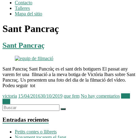
Contacto
Talleres
Mapa del sitio
Sant Pancraç
Sant Pancraç
Sant Pancraç Sant Pancràç es el sant dels botiguers El passat any
varem fer una filmació a la meva botiga de Victòria Ibars sobre Sant
Pancraç. Us presentem una foto del dia de la filmació del vìdeo.
Podeu seguir tot
victoria
15/04/2016
30/10/2019
que fem
No hay comentarios
Leer
más
Entradas recientes
Petits contes o llibrets
Novament tocarem el fang