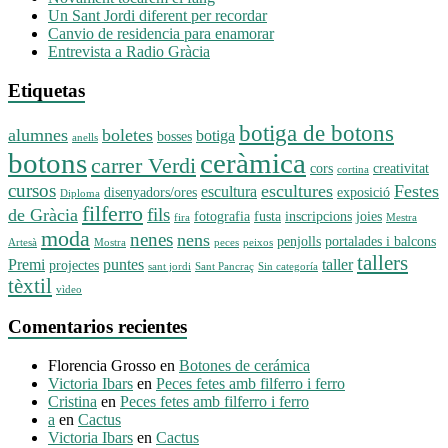
Un Sant Jordi diferent per recordar
Canvio de residencia para enamorar
Entrevista a Radio Gràcia
Etiquetas
botiga de botons
alumnes
boletes
botiga
bosses
anells
botons
ceràmica
carrer Verdi
cors
creativitat
cortina
cursos
escultures
Festes
escultura
disenyadors/ores
exposició
Diploma
filferro
fils
de Gràcia
fotografia
fusta
inscripcions
joies
fira
Mestra
moda
nenes
nens
penjolls
portalades i balcons
Artesà
Mostra
peces
peixos
tallers
Premi
puntes
taller
projectes
sant jordi
Sant Pancraç
Sin categoría
tèxtil
vìdeo
Comentarios recientes
Florencia Grosso
en
Botones de cerámica
Victoria Ibars
en
Peces fetes amb filferro i ferro
Cristina
en
Peces fetes amb filferro i ferro
a
en
Cactus
Victoria Ibars
en
Cactus