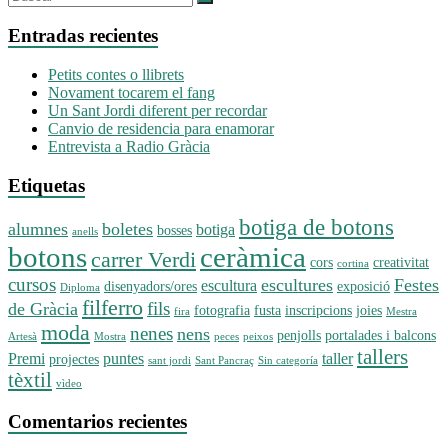
Entradas recientes
Petits contes o llibrets
Novament tocarem el fang
Un Sant Jordi diferent per recordar
Canvio de residencia para enamorar
Entrevista a Radio Gràcia
Etiquetas
botiga de botons
alumnes
boletes
botiga
bosses
anells
botons
ceràmica
carrer Verdi
cors
creativitat
cortina
cursos
escultures
Festes
escultura
disenyadors/ores
exposició
Diploma
filferro
fils
de Gràcia
fotografia
fusta
inscripcions
joies
fira
Mestra
moda
nenes
nens
penjolls
portalades i balcons
Artesà
Mostra
peces
peixos
tallers
Premi
puntes
taller
projectes
sant jordi
Sant Pancraç
Sin categoría
tèxtil
vìdeo
Comentarios recientes