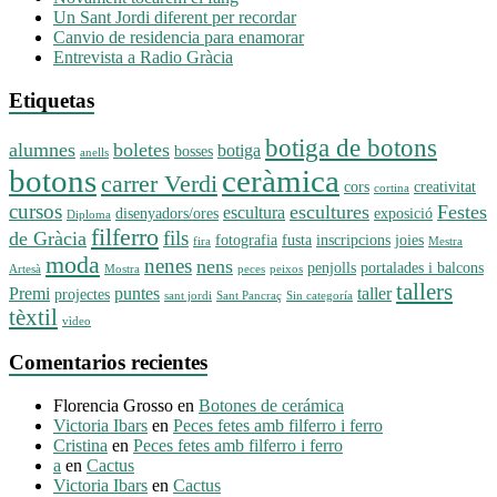
Un Sant Jordi diferent per recordar
Canvio de residencia para enamorar
Entrevista a Radio Gràcia
Etiquetas
botiga de botons
alumnes
boletes
botiga
bosses
anells
botons
ceràmica
carrer Verdi
cors
creativitat
cortina
cursos
escultures
Festes
escultura
disenyadors/ores
exposició
Diploma
filferro
fils
de Gràcia
fotografia
fusta
inscripcions
joies
fira
Mestra
moda
nenes
nens
penjolls
portalades i balcons
Artesà
Mostra
peces
peixos
tallers
Premi
puntes
taller
projectes
sant jordi
Sant Pancraç
Sin categoría
tèxtil
vìdeo
Comentarios recientes
Florencia Grosso
en
Botones de cerámica
Victoria Ibars
en
Peces fetes amb filferro i ferro
Cristina
en
Peces fetes amb filferro i ferro
a
en
Cactus
Victoria Ibars
en
Cactus