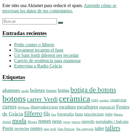
Este sitio usa Akismet para reducir el spam.
Aprende cómo se
procesan los datos de tus comentarios.
Entradas recientes
Petits contes o llibrets
Novament tocarem el fang
Un Sant Jordi diferent per recordar
Canvio de residencia para enamorar
Entrevista a Radio Gràcia
Etiquetas
botiga de botons
alumnes
boletes
botiga
bosses
anells
botons
ceràmica
carrer Verdi
cors
creativitat
cortina
cursos
escultures
Festes
escultura
disenyadors/ores
exposició
Diploma
filferro
fils
de Gràcia
fotografia
fusta
inscripcions
joies
fira
Mestra
moda
nenes
nens
penjolls
portalades i balcons
Artesà
Mostra
peces
peixos
tallers
Premi
puntes
taller
projectes
sant jordi
Sant Pancraç
Sin categoría