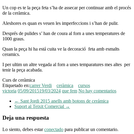
Un cop es te la peça feta s’ha de assecar per continuar amb el procés
de la ceràmica.
Aleshores es quan es veuen les imperfeccions i s’han de pulir.
Després de pulides s’ han de coura al forn a unes temperatures de
1000 graus.
Quan la peça hi ha está cuita ve la decoració feta amb esmalts
ceramics.
I per ultim un altre vegada al forn a unes temparatures mes altes per
tenir la peça acabada.
Curs de ceràmica
Etiquetado en:
carrer Verdi
ceràmica
cursos
victoria
05/09/2015
19/03/2024
que fem
No hay comentarios
←
Sant Jordi 2015 anells amb botons de cerámica
Suport al Teixit Comercial
→
Deja una respuesta
Lo siento, debes estar
conectado
para publicar un comentario.