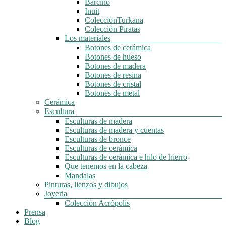
Barcino
Inuit
ColecciónTurkana
Colección Piratas
Los materiales
Botones de cerámica
Botones de hueso
Botones de madera
Botones de resina
Botones de cristal
Botones de metal
Cerámica
Escultura
Esculturas de madera
Esculturas de madera y cuentas
Esculturas de bronce
Esculturas de cerámica
Esculturas de cerámica e hilo de hierro
Que tenemos en la cabeza
Mandalas
Pinturas, lienzos y dibujos
Joyeria
Colección Acrópolis
Prensa
Blog