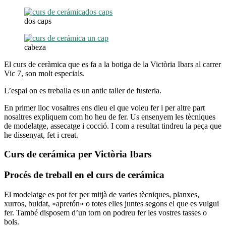
dos caps
cabeza
El curs de ceràmica que es fa a la botiga de la Victòria Ibars al carrer
Vic 7, son molt especials.
L’espai on es treballa es un antic taller de fusteria.
En primer lloc vosaltres ens dieu el que voleu fer i per altre part
nosaltres expliquem com ho heu de fer. Us ensenyem les tècniques
de modelatge, assecatge i cocció. I com a resultat tindreu la peça que
he dissenyat, fet i creat.
Curs de cerámica per Victòria Ibars
Procés de treball en el curs de cerámica
El modelatge es pot fer per mitjà de varies tècniques, planxes,
xurros, buidat, «apretón» o totes elles juntes segons el que es vulgui
fer. També disposem d’un torn on podreu fer les vostres tasses o
bols.