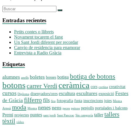
Entradas recientes
Petits contes o llibrets
Novament tocarem el fang
Un Sant Jordi diferent per recordar
Canvio de residencia para enamorar
Entrevista a Radio Gràcia
Etiquetas
botiga de botons
alumnes
boletes
botiga
bosses
anells
botons
ceràmica
carrer Verdi
cors
creativitat
cortina
cursos
escultures
Festes
escultura
disenyadors/ores
exposició
Diploma
filferro
fils
de Gràcia
fotografia
fusta
inscripcions
joies
fira
Mestra
moda
nenes
nens
penjolls
portalades i balcons
Artesà
Mostra
peces
peixos
tallers
Premi
puntes
taller
projectes
sant jordi
Sant Pancraç
Sin categoría
tèxtil
vìdeo