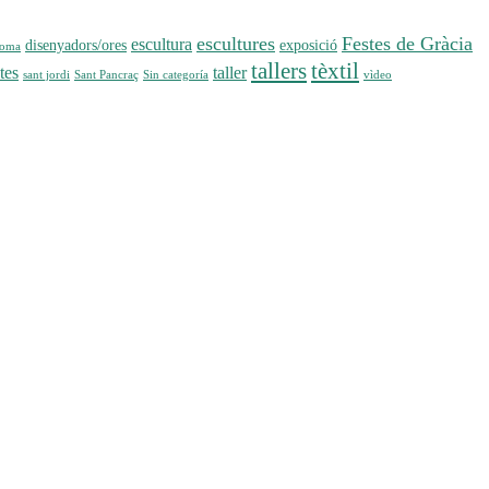
escultures
Festes de Gràcia
escultura
disenyadors/ores
exposició
loma
tallers
tèxtil
tes
taller
sant jordi
Sant Pancraç
Sin categoría
vìdeo