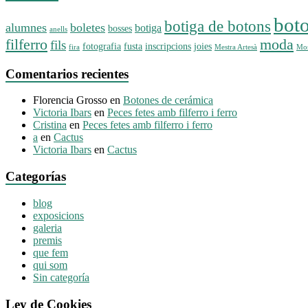
bot
botiga de botons
alumnes
boletes
botiga
bosses
anells
filferro
moda
fils
fotografia
fusta
inscripcions
joies
fira
Mestra Artesà
Mos
Comentarios recientes
Florencia Grosso
en
Botones de cerámica
Victoria Ibars
en
Peces fetes amb filferro i ferro
Cristina
en
Peces fetes amb filferro i ferro
a
en
Cactus
Victoria Ibars
en
Cactus
Categorías
blog
exposicions
galeria
premis
que fem
qui som
Sin categoría
Ley de Cookies