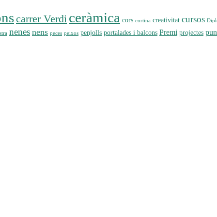
ons
ceràmica
carrer Verdi
cursos
cors
creativitat
cortina
Dip
nenes
nens
Premi
pun
penjolls
portalades i balcons
projectes
tra
peces
peixos