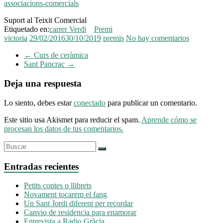
associacions-comercials
Suport al Teixit Comercial
Etiquetado en:
carrer Verdi
Premi
victoria
29/02/2016
30/10/2019
premis
No hay comentarios
←
Curs de ceràmica
Sant Pancraç
→
Deja una respuesta
Lo siento, debes estar
conectado
para publicar un comentario.
Este sitio usa Akismet para reducir el spam.
Aprende cómo se
procesan los datos de tus comentarios.
Entradas recientes
Petits contes o llibrets
Novament tocarem el fang
Un Sant Jordi diferent per recordar
Canvio de residencia para enamorar
Entrevista a Radio Gràcia