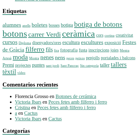
Etiquetas
botiga de botons
alumnes
boletes
botiga
bosses
anells
botons
ceràmica
carrer Verdi
cors
creativitat
cortina
cursos
escultures
Festes
escultura
disenyadors/ores
exposició
Diploma
filferro
fils
de Gràcia
fotografia
fusta
inscripcions
joies
fira
Mestra
moda
nenes
nens
penjolls
portalades i balcons
Artesà
Mostra
peces
peixos
tallers
Premi
puntes
taller
projectes
sant jordi
Sant Pancraç
Sin categoría
tèxtil
vìdeo
Comentarios recientes
Florencia Grosso
en
Botones de cerámica
Victoria Ibars
en
Peces fetes amb filferro i ferro
Cristina
en
Peces fetes amb filferro i ferro
a
en
Cactus
Victoria Ibars
en
Cactus
Categorías