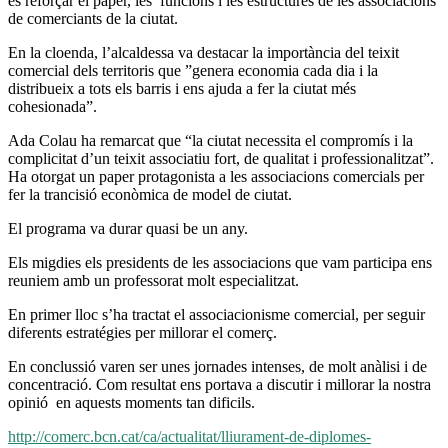
es reforçar el paper, les funcions i les estructures de les associacions
de comerciants de la ciutat.
En la cloenda, l’alcaldessa va destacar la importància del teixit
comercial dels territoris que ”genera economia cada dia i la
distribueix a tots els barris i ens ajuda a fer la ciutat més
cohesionada”.
Ada Colau ha remarcat que “la ciutat necessita el compromís i la
complicitat d’un teixit associatiu fort, de qualitat i professionalitzat”.
Ha otorgat un paper protagonista a les associacions comercials per
fer la trancisió econòmica de model de ciutat.
El programa va durar quasi be un any.
Els migdies els presidents de les associacions que vam participa ens
reuniem amb un professorat molt especialitzat.
En primer lloc s’ha tractat el associacionisme comercial, per seguir
diferents estratégies per millorar el comerç.
En conclussió varen ser unes jornades intenses, de molt anàlisi i de
concentració. Com resultat ens portava a discutir i millorar la nostra
opinió en aquests moments tan dificils.
http://comerc.bcn.cat/ca/actualitat/lliurament-de-diplomes-