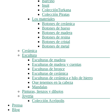
Barcino
Inuit
ColecciónTurkana
Colección Piratas
Los materiales
Botones de cerámica
Botones de hueso
Botones de madera
Botones de resina
Botones de cristal
Botones de metal
Cerámica
Escultura
Esculturas de madera
Esculturas de madera y cuentas
Esculturas de bronce
Esculturas de cerámica
Esculturas de cerámica e hilo de hierro
Que tenemos en la cabeza
Mandalas
Pinturas, lienzos y dibujos
Joyeria
Colección Acrópolis
Prensa
Blog