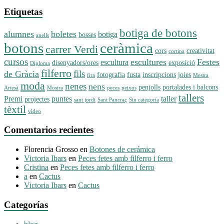
Etiquetas
botiga de botons
alumnes
boletes
botiga
bosses
anells
botons
ceràmica
carrer Verdi
cors
creativitat
cortina
cursos
escultures
Festes
escultura
disenyadors/ores
exposició
Diploma
filferro
fils
de Gràcia
fotografia
fusta
inscripcions
joies
fira
Mestra
moda
nenes
nens
penjolls
portalades i balcons
Artesà
Mostra
peces
peixos
tallers
Premi
puntes
taller
projectes
sant jordi
Sant Pancraç
Sin categoría
tèxtil
vìdeo
Comentarios recientes
Florencia Grosso
en
Botones de cerámica
Victoria Ibars
en
Peces fetes amb filferro i ferro
Cristina
en
Peces fetes amb filferro i ferro
a
en
Cactus
Victoria Ibars
en
Cactus
Categorías