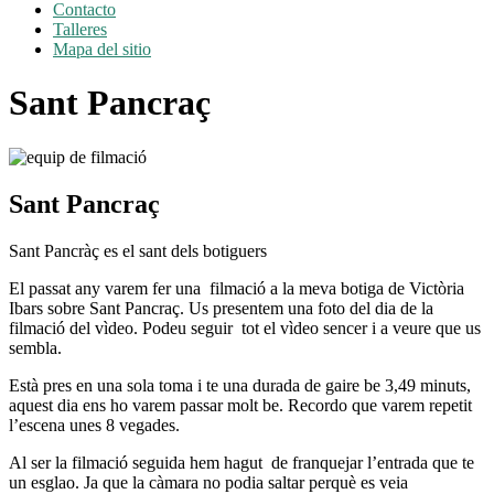
Contacto
Talleres
Mapa del sitio
Sant Pancraç
Sant Pancraç
Sant Pancràç es el sant dels botiguers
El passat any varem fer una filmació a la meva botiga de Victòria
Ibars sobre Sant Pancraç. Us presentem una foto del dia de la
filmació del vìdeo. Podeu seguir tot el vìdeo sencer i a veure que us
sembla.
Està pres en una sola toma i te una durada de gaire be 3,49 minuts,
aquest dia ens ho varem passar molt be. Recordo que varem repetit
l’escena unes 8 vegades.
Al ser la filmació seguida hem hagut de franquejar l’entrada que te
un esglao. Ja que la càmara no podia saltar perquè es veia