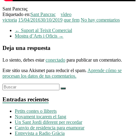
Sant Pancraç
Etiquetado en:
Sant Pancraç
vìdeo
victoria
15/04/2016
30/10/2019
que fem
No hay comentarios
←
Suport al Teixit Comercial
Mostra d’Arts i Oficis
→
Deja una respuesta
Lo siento, debes estar
conectado
para publicar un comentario.
Este sitio usa Akismet para reducir el spam.
Aprende cómo se
procesan los datos de tus comentarios.
Entradas recientes
Petits contes o llibrets
Novament tocarem el fang
Un Sant Jordi diferent per recordar
Canvio de residencia para enamorar
Entrevista a Radio Gràcia