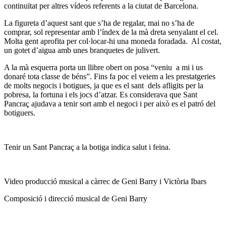
continuïtat per altres vídeos referents a la ciutat de Barcelona.
La figureta d’aquest sant que s’ha de regalar, mai no s’ha de
comprar, sol representar amb l’índex de la mà dreta senyalant el cel.
Molta gent aprofita per col·locar-hi una moneda foradada. Al costat,
un gotet d’aigua amb unes branquetes de julivert.
A la mà esquerra porta un llibre obert on posa “veniu a mi i us
donaré tota classe de béns”. Fins fa poc el veiem a les prestatgeries
de molts negocis i botigues, ja que es el sant dels afligits per la
pobresa, la fortuna i els jocs d’atzar. Es considerava que Sant
Pancraç ajudava a tenir sort amb el negoci i per això es el patró del
botiguers.
Tenir un Sant Pancraç a la botiga indica salut i feina.
Video producció musical a càrrec de Geni Barry i Victòria Ibars
Composició i direcció musical de Geni Barry