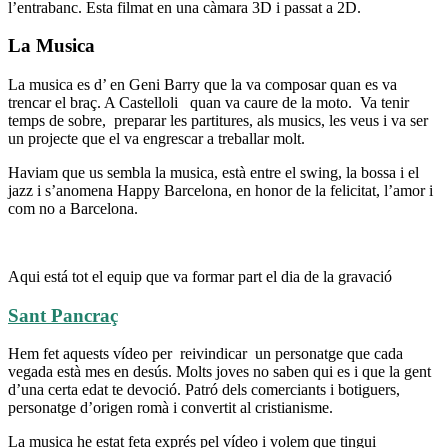
l’entrabanc. Esta filmat en una càmara 3D i passat a 2D.
La Musica
La musica es d’ en Geni Barry que la va composar quan es va
trencar el braç. A Castelloli quan va caure de la moto. Va tenir
temps de sobre, preparar les partitures, als musics, les veus i va ser
un projecte que el va engrescar a treballar molt.
Haviam que us sembla la musica, està entre el swing, la bossa i el
jazz i s’anomena Happy Barcelona, en honor de la felicitat, l’amor i
com no a Barcelona.
Aqui está tot el equip que va formar part el dia de la gravació
Sant Pancraç
Hem fet aquests vídeo per reivindicar un personatge que cada
vegada està mes en desús. Molts joves no saben qui es i que la gent
d’una certa edat te devoció. Patró dels comerciants i botiguers,
personatge d’origen romà i convertit al cristianisme.
La musica he estat feta exprés pel vídeo i volem que tingui