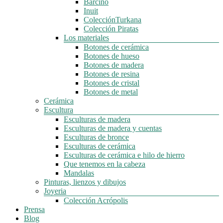
Barcino
Inuit
ColecciónTurkana
Colección Piratas
Los materiales
Botones de cerámica
Botones de hueso
Botones de madera
Botones de resina
Botones de cristal
Botones de metal
Cerámica
Escultura
Esculturas de madera
Esculturas de madera y cuentas
Esculturas de bronce
Esculturas de cerámica
Esculturas de cerámica e hilo de hierro
Que tenemos en la cabeza
Mandalas
Pinturas, lienzos y dibujos
Joyeria
Colección Acrópolis
Prensa
Blog