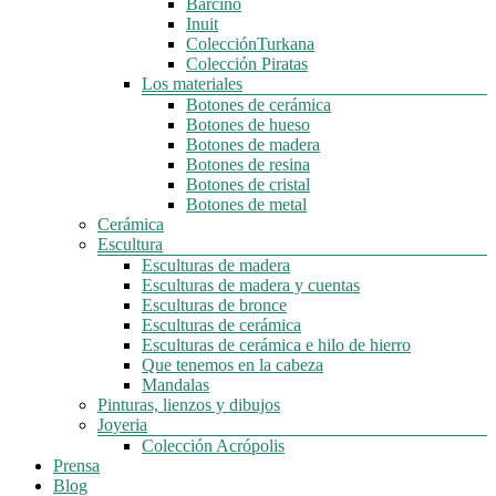
Barcino
Inuit
ColecciónTurkana
Colección Piratas
Los materiales
Botones de cerámica
Botones de hueso
Botones de madera
Botones de resina
Botones de cristal
Botones de metal
Cerámica
Escultura
Esculturas de madera
Esculturas de madera y cuentas
Esculturas de bronce
Esculturas de cerámica
Esculturas de cerámica e hilo de hierro
Que tenemos en la cabeza
Mandalas
Pinturas, lienzos y dibujos
Joyeria
Colección Acrópolis
Prensa
Blog