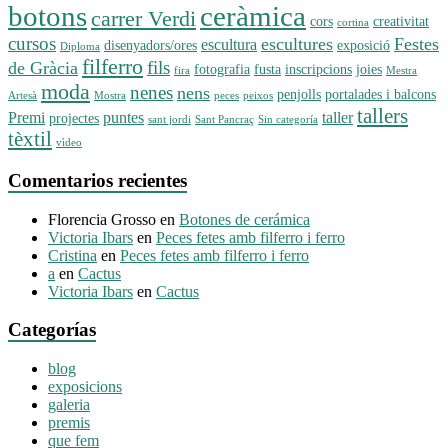
botons
ceràmica
carrer Verdi
cors
creativitat
cortina
cursos
escultures
Festes
escultura
disenyadors/ores
exposició
Diploma
filferro
fils
de Gràcia
fotografia
fusta
inscripcions
joies
fira
Mestra
moda
nenes
nens
penjolls
portalades i balcons
Artesà
Mostra
peces
peixos
tallers
Premi
puntes
taller
projectes
sant jordi
Sant Pancraç
Sin categoría
tèxtil
vìdeo
Comentarios recientes
Florencia Grosso
en
Botones de cerámica
Victoria Ibars
en
Peces fetes amb filferro i ferro
Cristina
en
Peces fetes amb filferro i ferro
a
en
Cactus
Victoria Ibars
en
Cactus
Categorías
blog
exposicions
galeria
premis
que fem