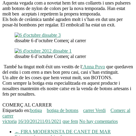
Aquesta vegada com a novetat hem fet uns collarets i unes pulseres
amb botons de nylon de colors per la nova temporada. Han estat
molt ben aceptats i repetirem la propera temporada.
Els bols de ceràmica també agraden molt i s’han en dut uns per
posar-hi bombons per regalar. El embolcall ha estat un exit.
dissabte 6 d’octubre Comerç al carrer
dissabte 6 d’octubre Comerç al carrer
També ha tingut molt éxit uns vestits de l
‘Anna Povo
que quedaven
del estiu i com eren a mes bon preu casi, casi s’han extinguit.
Un altre de les coses que hem venut molt, son BOTONS.
Com sempre la botiga esta especialitzada en aquest producte i
nosaltres mantenim els nostre catxe en la venda de botons artesans i
fets per nosaltres.
COMERÇ AL CARRER
Etiquetado en:
botiga
botiga de botons
carrer Verdi
Comerç al
carrer
victoria
16/10/2012
11/01/2021
que fem
No hay comentarios
←
FIRA MODERNISTA DE CANET DE MAR