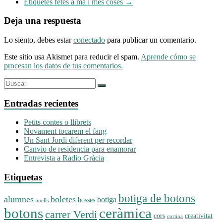
Etiquetes fetes a mà i més coses
→
Deja una respuesta
Lo siento, debes estar
conectado
para publicar un comentario.
Este sitio usa Akismet para reducir el spam.
Aprende cómo se
procesan los datos de tus comentarios.
Entradas recientes
Petits contes o llibrets
Novament tocarem el fang
Un Sant Jordi diferent per recordar
Canvio de residencia para enamorar
Entrevista a Radio Gràcia
Etiquetas
botiga de botons
alumnes
boletes
botiga
bosses
anells
botons
ceràmica
carrer Verdi
cors
creativitat
cortina