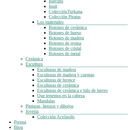
Barcino
Inuit
ColecciónTurkana
Colección Piratas
Los materiales
Botones de cerámica
Botones de hueso
Botones de madera
Botones de resina
Botones de cristal
Botones de metal
Cerámica
Escultura
Esculturas de madera
Esculturas de madera y cuentas
Esculturas de bronce
Esculturas de cerámica
Esculturas de cerámica e hilo de hierro
Que tenemos en la cabeza
Mandalas
Pinturas, lienzos y dibujos
Joyeria
Colección Acrópolis
Prensa
Blog