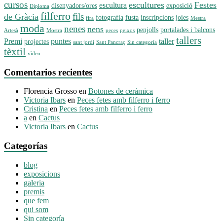
cursos
escultures
Festes
escultura
disenyadors/ores
exposició
Diploma
filferro
fils
de Gràcia
fotografia
fusta
inscripcions
joies
fira
Mestra
moda
nenes
nens
penjolls
portalades i balcons
Artesà
Mostra
peces
peixos
tallers
Premi
puntes
taller
projectes
sant jordi
Sant Pancraç
Sin categoría
tèxtil
vìdeo
Comentarios recientes
Florencia Grosso
en
Botones de cerámica
Victoria Ibars
en
Peces fetes amb filferro i ferro
Cristina
en
Peces fetes amb filferro i ferro
a
en
Cactus
Victoria Ibars
en
Cactus
Categorías
blog
exposicions
galeria
premis
que fem
qui som
Sin categoría